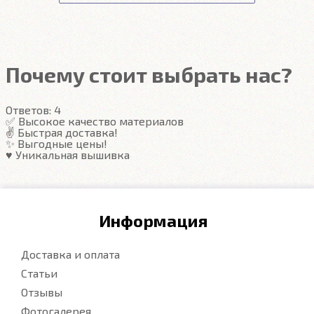
Автоковрики ЕВА
не впитывают, а удерживают
грязь в ячейках. Вода не катается по полу, как в
резиновых половичках, однако, её все равно
Почему стоит выбрать нас?
видно. ЕВА удобны тем, что их легко достать не
пролив и вытряхнуть. Они дешевле.
Ответов:
4
✅ Высокое качество материалов
✌️ Быстрая доставка!
Подробнее
✨ Выгодные цены!
♥️ Уникальная вышивка
Информация
Доставка и оплата
Статьи
Отзывы
Фотогалерея