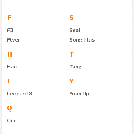
F
S
F3
Seal
Flyer
Song Plus
H
T
Han
Tang
L
Y
Leopard 8
Yuan Up
Q
Qin