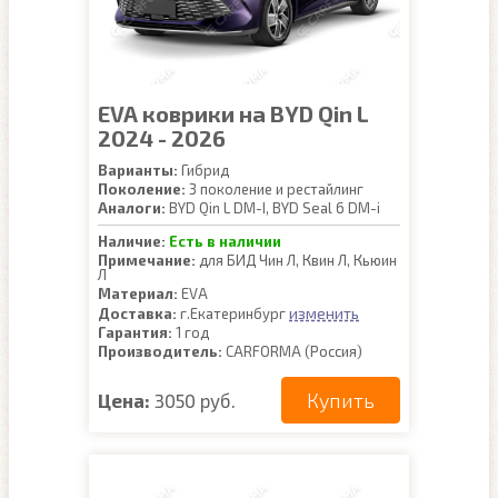
EVA коврики на BYD Qin L
2024 - 2026
Варианты:
Гибрид
Поколение:
3 поколение и рестайлинг
Аналоги:
BYD Qin L DM-I, BYD Seal 6 DM-i
Наличие:
Есть в наличии
Примечание:
для БИД Чин Л, Квин Л, Кьюин
Л
Материал:
EVA
изменить
Доставка:
г.Екатеринбург
Гарантия:
1 год
Производитель:
CARFORMA (Россия)
Купить
Цена:
3050 руб.