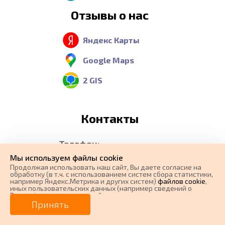
Отзывы о нас
Яндекс Карты
Google Maps
2 GIS
Контакты
Телефон:
Мы используем файлы cookie
8 (800) 551-37-36
Продолжая использовать наш cайт, Вы даете согласие на
Бесплатный звонок из
обработку (в т.ч. с использованием систем сбора статистики,
например Яндекс.Метрика и других систем)
файлов cookie
,
любого региона России
иных пользовательских данных (например сведений о
Вашем ip-адресе, сведений о местоположении, типе
устройства, времени посещения страницы, сведений о
E-mail:
Принять
ресурсах сети Интернет, с которых были совершены
переходы на наш сайт, сведения о Ваших действиях на сайте
manager@carforma.ru
и других сведений). Если Вы согласны, продолжайте