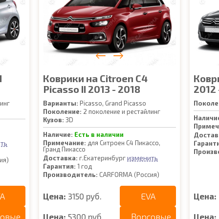
I
Коврики на Citroen C4
Коври
Picasso II 2013 - 2018
2012 
инг
Варианты:
Picasso, Grand Picasso
Поколе
Поколение:
2 поколение и рестайлинг
Наличи
Кузов:
3D
Примеч
Наличие:
Есть в наличии
Достав
ть
Примечание:
для Ситроен С4 Пикассо,
Гарант
Гранд Пикассо
Произв
изменить
Доставка:
г.Екатеринбург
ия)
Гарантия:
1 год
Производитель:
CARFORMA (Россия)
A
EVA
Цена:
3150 руб.
Цена:
совые
Ворсовые
Цена:
5300 руб.
Цена: