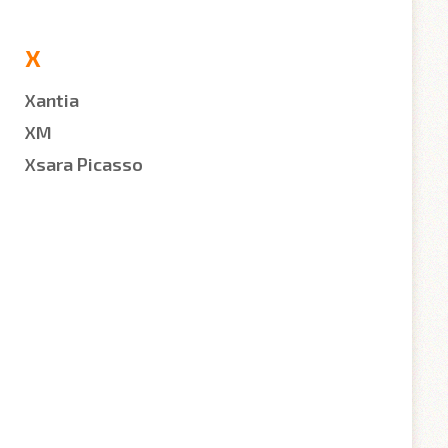
X
Xantia
XM
Xsara Picasso