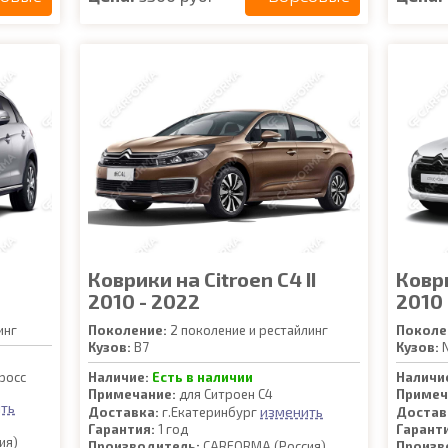
Коврики на Citroen C4 II
Коври
2010 - 2022
2010 
инг
Поколение:
2 поколение и рестайлинг
Поколе
Кузов:
B7
Кузов:
росс
Наличие:
Есть в наличии
Наличи
Примечание:
для Ситроен С4
Примеч
ть
изменить
Доставка:
г.Екатеринбург
Достав
Гарантия:
1 год
Гарант
ия)
Производитель:
CARFORMA (Россия)
Произв