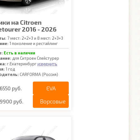
ки на Citroen
tourer 2016 - 2026
ты:
7 мест: 2+2+3 и 8 мест: 2+3+3
ние:
1 поколение и рестайлинг
е:
Есть в наличии
ание:
для Ситроен Спейстурер
изменить
ка:
г.Екатеринбург
ия:
1 год
одитель:
CARFORMA (Россия)
EVA
6550 руб.
Ворсовые
9900 руб.