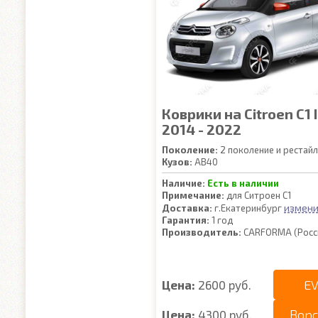
Коврики на Citroen C1 I
2014 - 2022
Поколение:
2 поколение и рестайл
Кузов:
AB40
Наличие:
Есть в наличии
Примечание:
для Ситроен С1
измени
Доставка:
г.Екатеринбург
Гарантия:
1 год
Производитель:
CARFORMA (Росс
EV
Цена:
2600 руб.
Вор
Цена:
4300 руб.