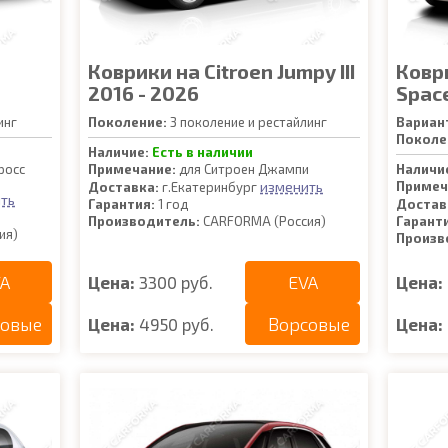
Коврики на Citroen Jumpy III
Коври
2016 - 2026
Space
инг
Поколение:
3 поколение и рестайлинг
Вариан
Поколе
Наличие:
Есть в наличии
росс
Примечание:
для Ситроен Джампи
Наличи
изменить
Примеч
Доставка:
г.Екатеринбург
ть
Гарантия:
1 год
Достав
Производитель:
CARFORMA (Россия)
Гарант
ия)
Произв
A
EVA
Цена:
3300 руб.
Цена:
совые
Ворсовые
Цена:
4950 руб.
Цена: