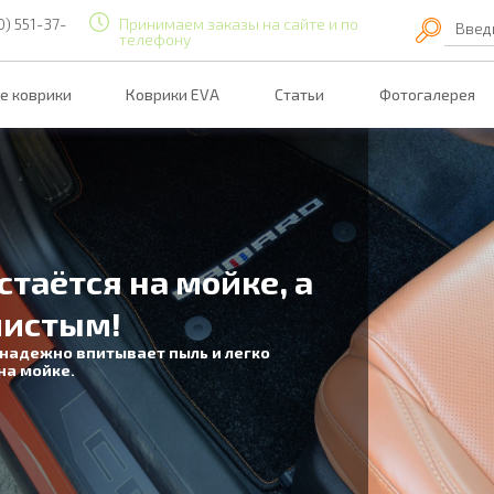
0) 551-37-
Принимаем заказы на сайте и по
Введ
телефону
е коврики
Коврики EVA
Статьи
Фотогалерея
таётся на мойке, а
истым!
адежно впитывает пыль и легко
 мойке.