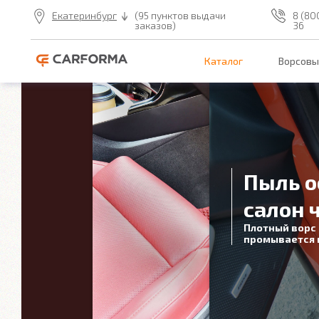
Екатеринбург
(95 пунктов выдачи
8 (80
заказов)
36
Каталог
Ворсовы
Пыль ос
салон ч
Плотный ворс н
промывается на