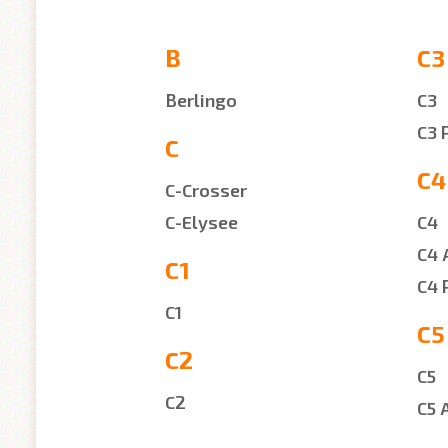
B
C3
Berlingo
C3
C3 
C
C4
C-Crosser
C-Elysee
C4
C4 
C1
C4 
C1
C5
C2
C5
C2
C5 