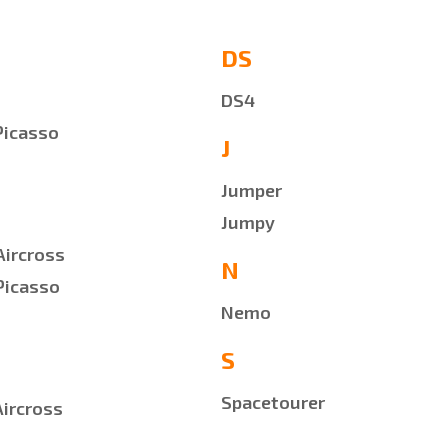
DS
DS4
Picasso
J
Jumper
Jumpy
Aircross
N
Picasso
Nemo
S
Spacetourer
Aircross