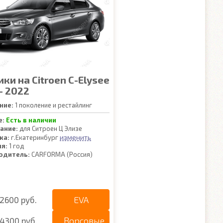
ки на Citroen C-Elysee
- 2022
ние:
1 поколение и рестайлинг
е:
Есть в наличии
ание:
для Ситроен Ц Элизе
изменить
ка:
г.Екатеринбург
ия:
1 год
одитель:
CARFORMA (Россия)
EVA
2600 руб.
Ворсовые
4300 руб.