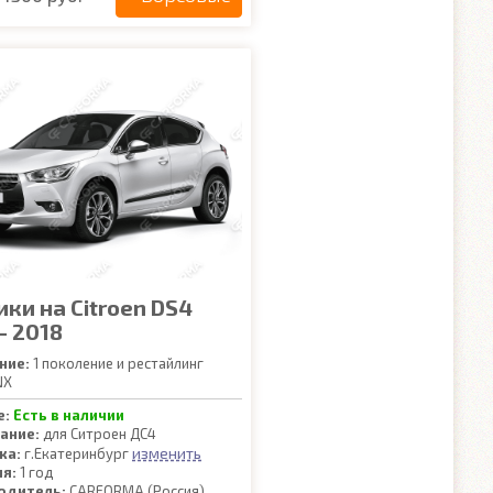
ки на Citroen DS4
- 2018
ние:
1 поколение и рестайлинг
NX
е:
Есть в наличии
ание:
для Ситроен ДС4
изменить
ка:
г.Екатеринбург
ия:
1 год
одитель:
CARFORMA (Россия)