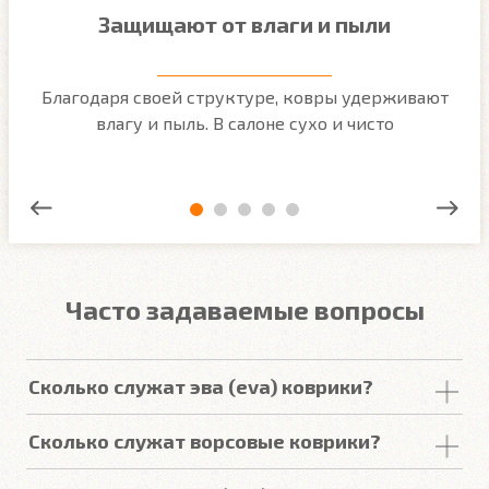
Защищают от влаги и пыли
м
Благодаря своей структуре, ковры удерживают
О
ым
влагу и пыль. В салоне сухо и чисто
Часто задаваемые вопросы
Сколько служат эва (eva) коврики?
Срок
службы
комплекта
автомобильных
Сколько служат ворсовые коврики?
покрытий из
ЕВА
в среднем составляет 2-3
года
.
Но есть некоторые факторы, уменьшающие или
Срок
службы
ворсовых покрытий в среднем