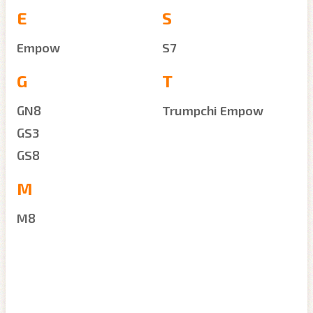
E
S
Empow
S7
G
T
GN8
Trumpchi Empow
GS3
GS8
M
M8