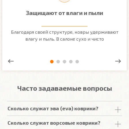
Защищают от влаги и пыли
м
Благодаря своей структуре, ковры удерживают
О
ым
влагу и пыль. В салоне сухо и чисто
Часто задаваемые вопросы
Сколько служат эва (eva) коврики?
Срок
службы
комплекта
автомобильных
Сколько служат ворсовые коврики?
покрытий из
ЕВА
в среднем составляет 2-3
года
.