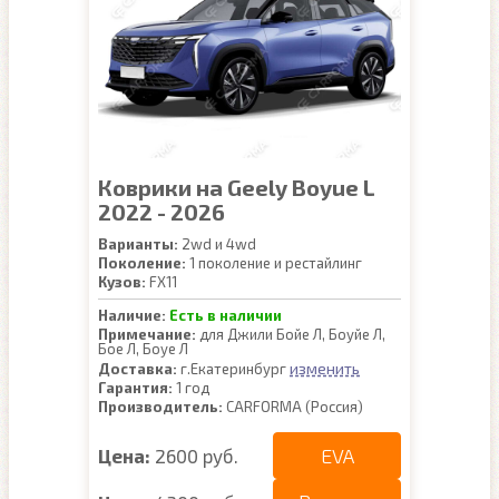
Коврики на Geely Boyue L
2022 - 2026
Варианты:
2wd и 4wd
Поколение:
1 поколение и рестайлинг
Кузов:
FX11
Наличие:
Есть в наличии
Примечание:
для Джили Бойе Л, Боуйе Л,
Бое Л, Боуе Л
изменить
Доставка:
г.Екатеринбург
Гарантия:
1 год
Производитель:
CARFORMA (Россия)
EVA
Цена:
2600 руб.