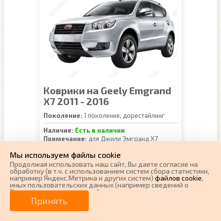
Коврики на Geely Emgrand
X7 2011 - 2016
Поколение:
1 поколение, дорестайлинг
Наличие:
Есть в наличии
Примечание:
для Джили Эмгранд Х7
изменить
Доставка:
г.Екатеринбург
Мы используем файлы cookie
Гарантия:
1 год
Продолжая использовать наш cайт, Вы даете согласие на
Производитель:
CARFORMA (Россия)
обработку (в т.ч. с использованием систем сбора статистики,
например Яндекс.Метрика и других систем)
файлов cookie
,
иных пользовательских данных (например сведений о
EVA
Цена:
3150 руб.
Вашем ip-адресе, сведений о местоположении, типе
устройства, времени посещения страницы, сведений о
Принять
ресурсах сети Интернет, с которых были совершены
Ворсовые
Цена:
5300 руб.
переходы на наш сайт, сведения о Ваших действиях на сайте
и других сведений). Если Вы согласны, продолжайте