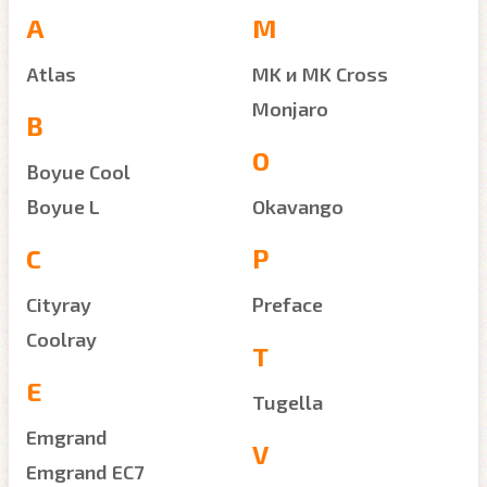
A
M
Atlas
MK и MK Cross
Monjaro
B
O
Boyue Cool
Boyue L
Okavango
C
P
Cityray
Preface
Coolray
T
E
Tugella
Emgrand
V
Emgrand EC7