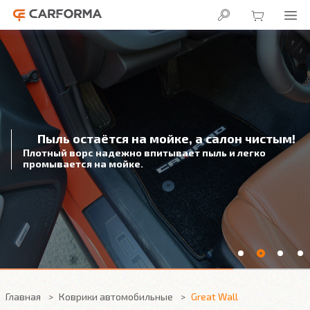
В салоне сухо!
3D подножка надежно защитит
от влаги под автомобильным ковриком
Главная
Коврики автомобильные
Great Wall