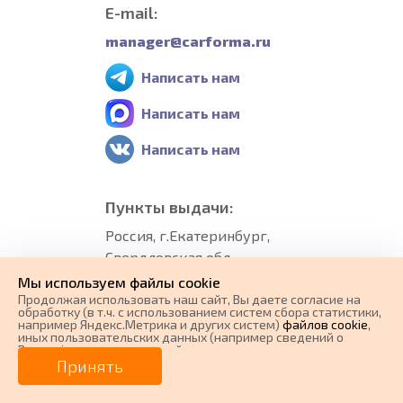
E-mail:
manager@carforma.ru
Написать нам
Написать нам
Написать нам
Пункты выдачи:
Россия, г.Екатеринбург,
Свердловская обл.,
Грибоедова ул, 24
Мы используем файлы cookie
Продолжая использовать наш cайт, Вы даете согласие на
обработку (в т.ч. с использованием систем сбора статистики,
Все пункты выдачи
например Яндекс.Метрика и других систем)
файлов cookie
,
иных пользовательских данных (например сведений о
Вашем ip-адресе, сведений о местоположении, типе
устройства, времени посещения страницы, сведений о
Принять
ресурсах сети Интернет, с которых были совершены
Способы оплаты
переходы на наш сайт, сведения о Ваших действиях на сайте
и других сведений). Если Вы согласны, продолжайте