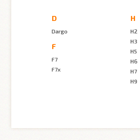
D
H
Dargo
H2
H3
F
H5
F7
H6
F7x
H7
H9