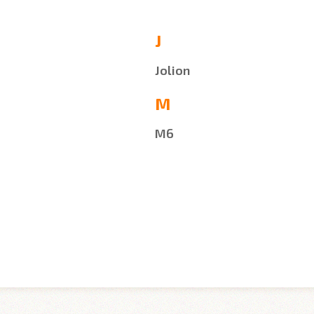
J
Jolion
M
M6