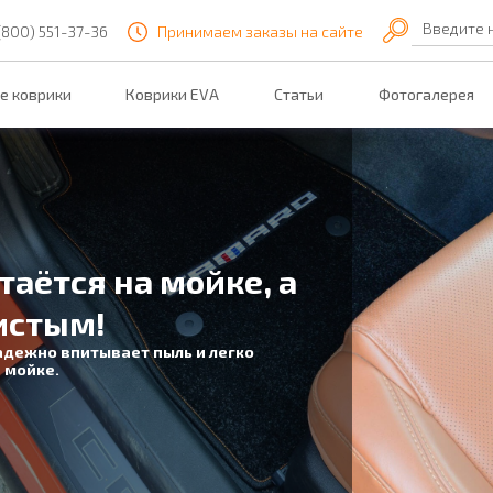
Введите 
(800) 551-37-36
Принимаем заказы на сайте
е коврики
Коврики EVA
Статьи
Фотогалерея
таётся на мойке, а
истым!
адежно впитывает пыль и легко
 мойке.