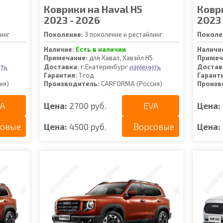
Коврики на Haval H5
Ковр
2023 - 2026
2023 
инг
Поколение:
3 поколение и рестайлинг
Поколе
Наличие:
Есть в наличии
Наличи
Примечание:
для Хавал, Хавэйл Н5
Примеч
ть
изменить
Доставка:
г.Екатеринбург
Достав
Гарантия:
1 год
Гарант
ия)
Производитель:
CARFORMA (Россия)
Произв
A
EVA
Цена:
2700 руб.
Цена:
совые
Ворсовые
Цена:
4500 руб.
Цена: