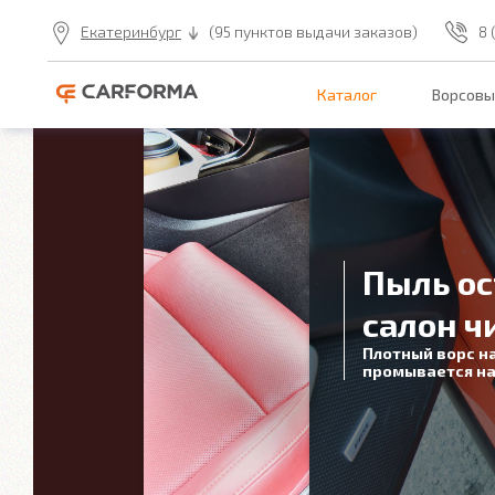
Екатеринбург
(95 пунктов выдачи заказов)
8 
Каталог
Ворсовы
Пыль ос
салон ч
Плотный ворс н
промывается на