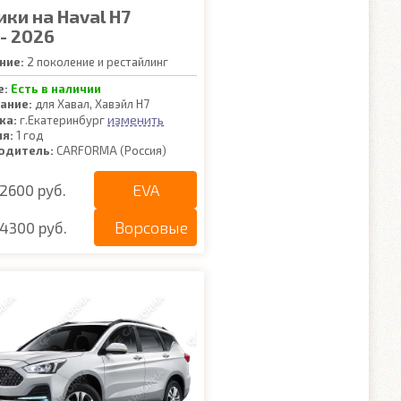
ики на Haval H7
- 2026
ние:
2 поколение и рестайлинг
е:
Есть в наличии
ание:
для Хавал, Хавэйл Н7
изменить
ка:
г.Екатеринбург
ия:
1 год
одитель:
CARFORMA (Россия)
EVA
2600 руб.
Ворсовые
4300 руб.