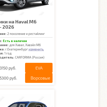
ики на Haval M6
- 2026
ние:
2 поколение и рестайлинг
е:
Есть в наличии
ание:
для Хавал, Хавэйл М6
изменить
ка:
г.Екатеринбург
ия:
1 год
одитель:
CARFORMA (Россия)
EVA
3150 руб.
Ворсовые
5300 руб.