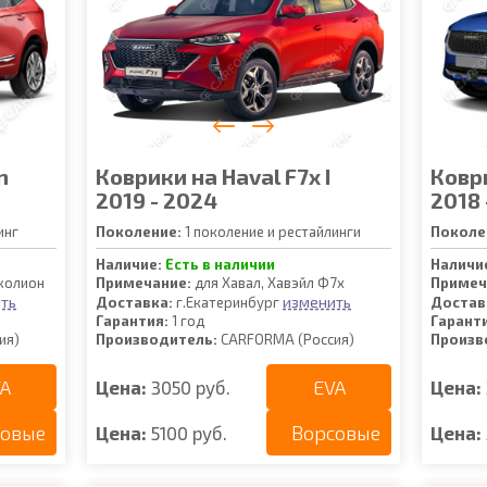
n
Коврики на Haval F7x I
Коври
2019 - 2024
2018 
инг
Поколение:
1 поколение и рестайлинги
Поколе
Наличие:
Есть в наличии
Наличи
жолион
Примечание:
для Хавал, Хавэйл Ф7х
Примеч
ть
изменить
Доставка:
г.Екатеринбург
Достав
Гарантия:
1 год
Гарант
ия)
Производитель:
CARFORMA (Россия)
Произв
A
EVA
Цена:
3050 руб.
Цена:
совые
Ворсовые
Цена:
5100 руб.
Цена: