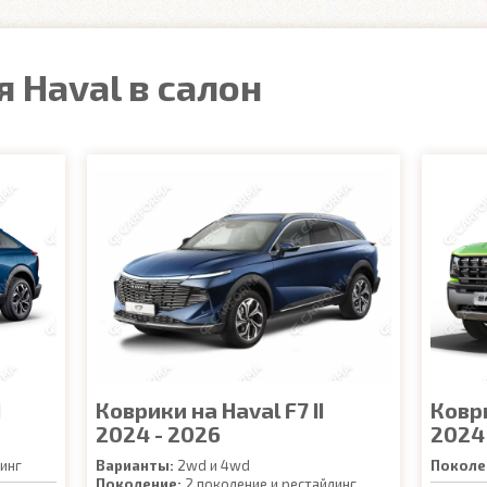
 Haval в салон
I
Коврики на Haval F7 II
Ковр
2024 - 2026
2024
инг
Варианты:
2wd и 4wd
Поколе
Поколение:
2 поколение и рестайлинг