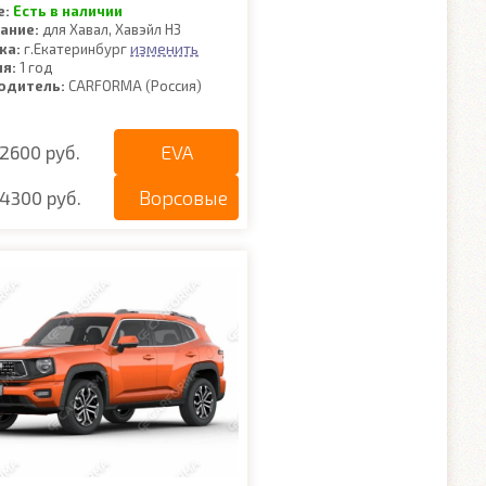
е:
Есть в наличии
ание:
для Хавал, Хавэйл Н3
изменить
ка:
г.Екатеринбург
ия:
1 год
одитель:
CARFORMA (Россия)
EVA
2600 руб.
Ворсовые
4300 руб.