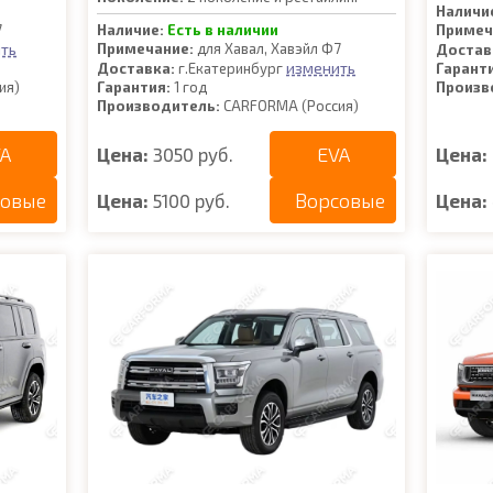
Наличи
7
Наличие:
Есть в наличии
Примеч
ть
Примечание:
для Хавал, Хавэйл Ф7
Достав
изменить
Доставка:
г.Екатеринбург
Гарант
ия)
Гарантия:
1 год
Произв
Производитель:
CARFORMA (Россия)
A
EVA
Цена:
3050 руб.
Цена:
совые
Ворсовые
Цена:
5100 руб.
Цена: