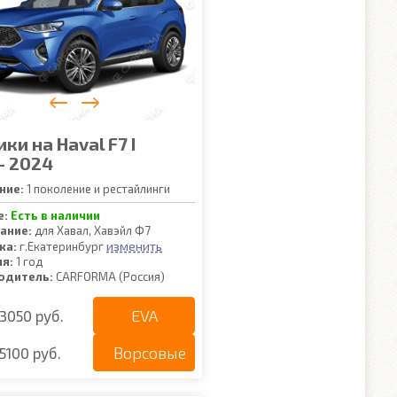
ки на Haval F7 I
- 2024
ние:
1 поколение и рестайлинги
е:
Есть в наличии
ание:
для Хавал, Хавэйл Ф7
изменить
ка:
г.Екатеринбург
ия:
1 год
одитель:
CARFORMA (Россия)
EVA
3050 руб.
Ворсовые
5100 руб.