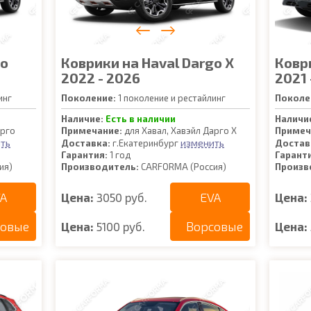
go
Коврики на Haval Dargo X
Ковр
2022 - 2026
2021 
инг
Поколение:
1 поколение и рестайлинг
Поколе
Наличие:
Есть в наличии
Наличи
арго
Примечание:
для Хавал, Хавэйл Дарго Х
Примеч
ть
изменить
Доставка:
г.Екатеринбург
Достав
Гарантия:
1 год
Гарант
ия)
Производитель:
CARFORMA (Россия)
Произв
A
EVA
Цена:
3050 руб.
Цена:
совые
Ворсовые
Цена:
5100 руб.
Цена: