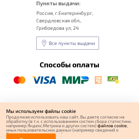
Пункты выдачи:
Россия, г.Екатеринбург,
Свердловская обл.,
Грибоедова ул, 24
Все пункты выдачи
Способы оплаты
© CARFORMA 2020-2026 г.
Уникальные
автоковрики
Мы используем файлы cookie
разработка и
Продолжая использовать наш cайт, Вы даете согласие на
поисковое продвижение сайта
обработку (в т.ч. с использованием систем сбора статистики,
например Яндекс.Метрика и других систем)
файлов cookie
,
иных пользовательских данных (например сведений о
Вашем ip-адресе, сведений о местоположении, типе
устройства, времени посещения страницы, сведений о