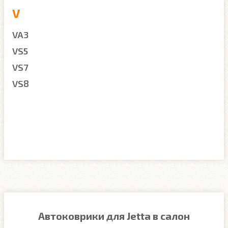
V
VA3
VS5
VS7
VS8
Автоковрики для Jetta в салон