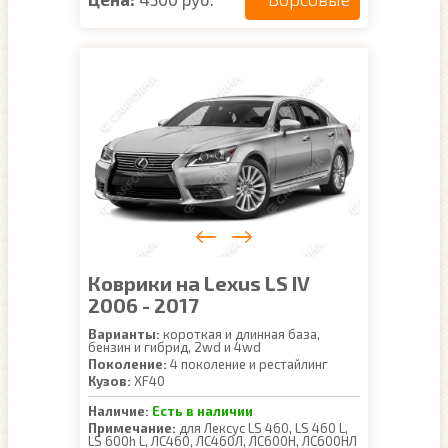
Коврики на Lexus LS IV
2006 - 2017
Варианты:
короткая и длинная база,
бензин и гибрид, 2wd и 4wd
Поколение:
4 поколение и рестайлинг
Кузов:
XF40
Наличие:
Есть в наличии
Примечание:
для Лексус LS 460, LS 460 L,
LS 600h L, ЛС460, ЛС460Л, ЛС600Н, ЛС600НЛ