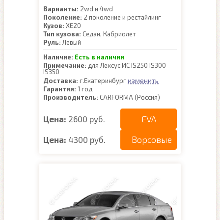
Варианты:
2wd и 4wd
Поколение:
2 поколение и рестайлинг
Кузов:
XE20
Тип кузова:
Седан, Кабриолет
Руль:
Левый
Наличие:
Есть в наличии
Примечание:
для Лексус ИС IS250 IS300
IS350
изменить
Доставка:
г.Екатеринбург
Гарантия:
1 год
Производитель:
CARFORMA (Россия)
EVA
Цена:
2600 руб.
Ворсовые
Цена:
4300 руб.