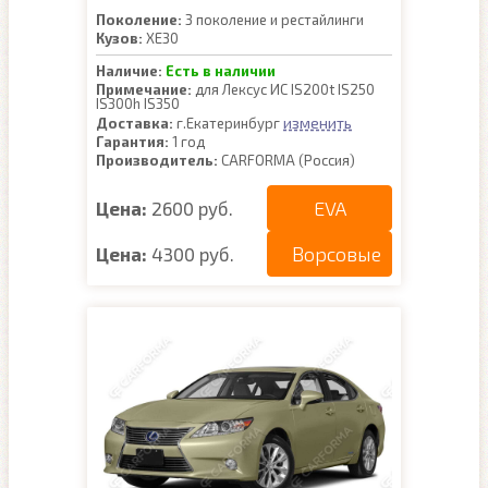
Поколение:
3 поколение и рестайлинги
Кузов:
XE30
Наличие:
Есть в наличии
Примечание:
для Лексус ИС IS200t IS250
IS300h IS350
изменить
Доставка:
г.Екатеринбург
Гарантия:
1 год
Производитель:
CARFORMA (Россия)
EVA
Цена:
2600 руб.
Ворсовые
Цена:
4300 руб.