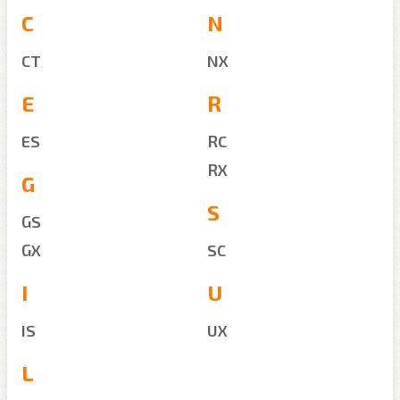
C
N
CT
NX
E
R
ES
RC
RX
G
S
GS
GX
SC
I
U
IS
UX
L