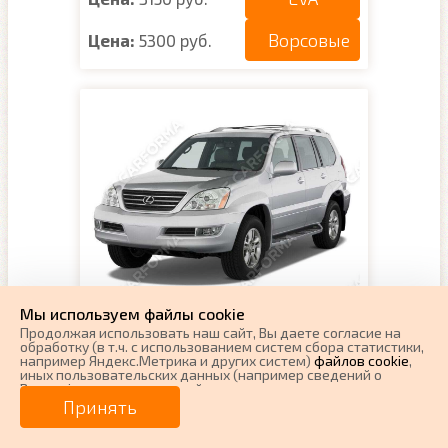
Ворсовые
Цена:
5300 руб.
Мы используем файлы cookie
Коврики на Lexus GX 470
Продолжая использовать наш cайт, Вы даете согласие на
2002 - 2009
обработку (в т.ч. с использованием систем сбора статистики,
например Яндекс.Метрика и других систем)
файлов cookie
,
иных пользовательских данных (например сведений о
Поколение:
1 поколение и рестайлинг
Вашем ip-адресе, сведений о местоположении, типе
Кузов:
J120
устройства, времени посещения страницы, сведений о
Принять
ресурсах сети Интернет, с которых были совершены
Наличие:
Есть в наличии
переходы на наш сайт, сведения о Ваших действиях на сайте
Примечание:
для Лексус ГХ470 GX470
и других сведений). Если Вы согласны, продолжайте