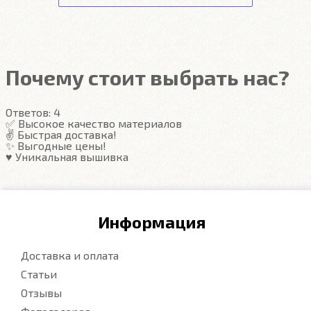
Передние ковры полностью закрывают место
Подробнее
под левую ногу водителя (зависит от авто)
Закрывают максимум площади пола
Надёжные крепежи
Компьютерная вышивка
Почему стоит выбрать нас?
Гарантия
Ответов:
4
Подробнее
✅ Высокое качество материалов
✌️ Быстрая доставка!
✨ Выгодные цены!
♥️ Уникальная вышивка
Информация
Доставка и оплата
Статьи
Отзывы