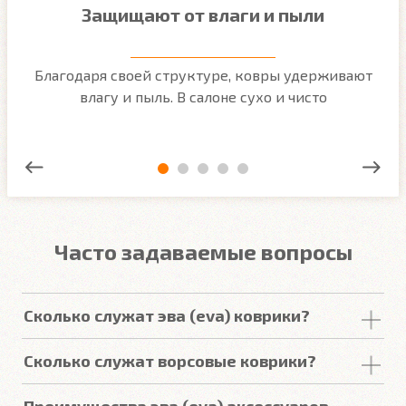
Защищают от влаги и пыли
м
Благодаря своей структуре, ковры удерживают
О
ым
влагу и пыль. В салоне сухо и чисто
Часто задаваемые вопросы
Сколько служат эва (eva) коврики?
Срок
службы
комплекта
автомобильных
Сколько служат ворсовые коврики?
покрытий из
ЕВА
в среднем составляет 2-3
года
.
Но есть некоторые факторы, уменьшающие или
Срок
службы
ворсовых покрытий в среднем