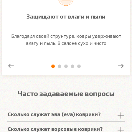
Защищают от влаги и пыли
м
Благодаря своей структуре, ковры удерживают
О
ым
влагу и пыль. В салоне сухо и чисто
Часто задаваемые вопросы
Сколько служат эва (eva) коврики?
Срок
службы
комплекта
автомобильных
Сколько служат ворсовые коврики?
покрытий из
ЕВА
в среднем составляет 2-3
года
.