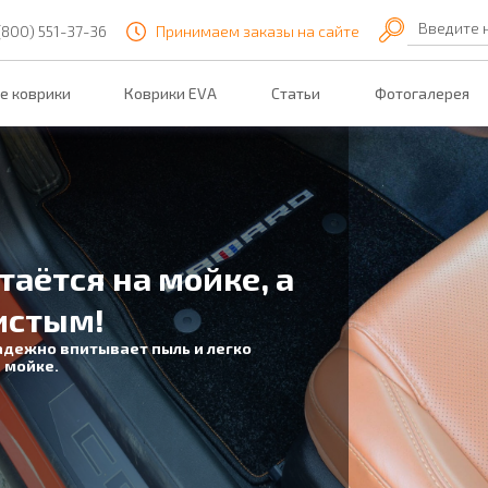
Введите 
(800) 551-37-36
Принимаем заказы на сайте
е коврики
Коврики EVA
Статьи
Фотогалерея
В салоне сухо!
3D подножка надежно защитит
от влаги под автомобильным ковриком