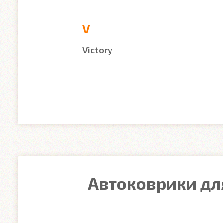
V
Victory
Автоковрики для