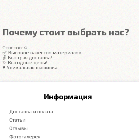
Подробнее
под левую ногу водителя (зависит от авто)
Закрывают максимум площади пола
Надёжные крепежи
Компьютерная вышивка
Почему стоит выбрать нас?
Гарантия
Ответов:
4
Подробнее
✅ Высокое качество материалов
✌️ Быстрая доставка!
✨ Выгодные цены!
♥️ Уникальная вышивка
Информация
Доставка и оплата
Статьи
Отзывы
Фотогалерея