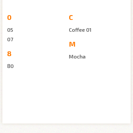
0
C
05
Coffee 01
07
M
8
Mocha
80