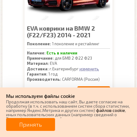
EVA коврики на BMW 2
(F22/F23) 2014 - 2021
Поколение:
1 поколение и рестайлинг
Наличие:
Есть в наличии
Примечание:
для БМВ 2 Ф22 Ф23
Материал:
EVA
изменить
Доставка:
г.Екатеринбург
Гарантия:
1 год
Производитель:
CARFORMA (Россия)
Купить
Цена:
2600 руб.
Мы используем файлы cookie
Продолжая использовать наш cайт, Вы даете согласие на
обработку (в т.ч. с использованием систем сбора статистики,
например Яндекс.Метрика и других систем)
файлов cookie
,
иных пользовательских данных (например сведений о
Вашем ip-адресе, сведений о местоположении, типе
устройства, времени посещения страницы, сведений о
Принять
ресурсах сети Интернет, с которых были совершены
переходы на наш сайт, сведения о Ваших действиях на сайте
и других сведений). Если Вы согласны, продолжайте