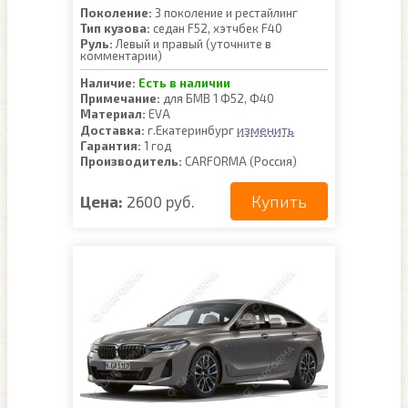
Поколение:
3 поколение и рестайлинг
Тип кузова:
седан F52, хэтчбек F40
Руль:
Левый и правый (уточните в
комментарии)
Наличие:
Есть в наличии
Примечание:
для БМВ 1 Ф52, Ф40
Материал:
EVA
изменить
Доставка:
г.Екатеринбург
Гарантия:
1 год
Производитель:
CARFORMA (Россия)
Купить
Цена:
2600 руб.