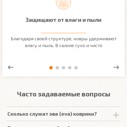
Защищают от влаги и пыли
м
Благодаря своей структуре, ковры удерживают
О
ым
влагу и пыль. В салоне сухо и чисто
Часто задаваемые вопросы
Сколько служат эва (eva) коврики?
Срок
службы
комплекта
автомобильных