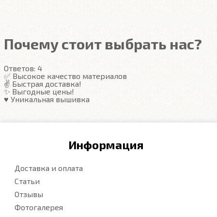
Автоковрики ЕВА
не впитывают, а удерживают
грязь в ячейках. Вода не катается по полу, как в
резиновых половичках, однако, её все равно
Почему стоит выбрать нас?
видно. ЕВА удобны тем, что их легко достать не
пролив и вытряхнуть. Они дешевле.
Ответов:
4
✅ Высокое качество материалов
✌️ Быстрая доставка!
Подробнее
✨ Выгодные цены!
♥️ Уникальная вышивка
Информация
Доставка и оплата
Статьи
Отзывы
Фотогалерея