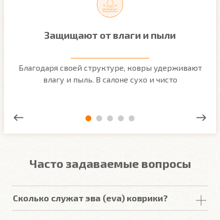
Защищают от влаги и пыли
м
Благодаря своей структуре, ковры удерживают
О
ым
влагу и пыль. В салоне сухо и чисто
Часто задаваемые вопросы
Сколько служат эва (eva) коврики?
Срок
службы
комплекта
автомобильных