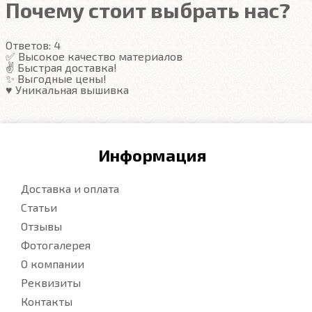
резиновых половичках, однако, её все равно
Почему стоит выбрать нас?
видно. ЕВА удобны тем, что их легко достать не
пролив и вытряхнуть. Они дешевле.
Ответов:
4
✅ Высокое качество материалов
✌️ Быстрая доставка!
Подробнее
✨ Выгодные цены!
♥️ Уникальная вышивка
Информация
Доставка и оплата
Статьи
Отзывы
Фотогалерея
О компании
Реквизиты
Контакты