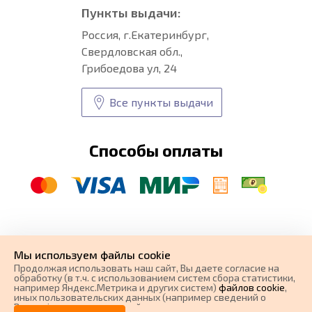
Пункты выдачи:
Россия, г.Екатеринбург,
Свердловская обл.,
Грибоедова ул, 24
Все пункты выдачи
Способы оплаты
© CARFORMA 2020-2026 г.
Уникальные
автоковрики
Мы используем файлы cookie
разработка и
Продолжая использовать наш cайт, Вы даете согласие на
поисковое продвижение сайта
обработку (в т.ч. с использованием систем сбора статистики,
например Яндекс.Метрика и других систем)
файлов cookie
,
иных пользовательских данных (например сведений о
Вашем ip-адресе, сведений о местоположении, типе