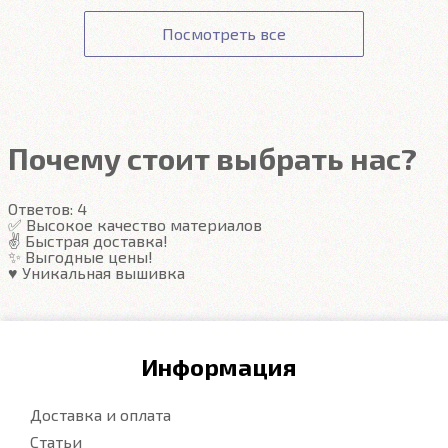
Подробнее
Соответствие заявленным характеристикам.
оформлении заказа.
данным вашей карты ни наш сайт, ни наши
Получение товара.
Посмотреть все
сотрудники доступа не имеют.
Гарантия на автоковрики 1 год.
Подробнее
Подробнее
Почему стоит выбрать нас?
Ответов:
4
✅ Высокое качество материалов
✌️ Быстрая доставка!
✨ Выгодные цены!
♥️ Уникальная вышивка
Информация
Доставка и оплата
Статьи