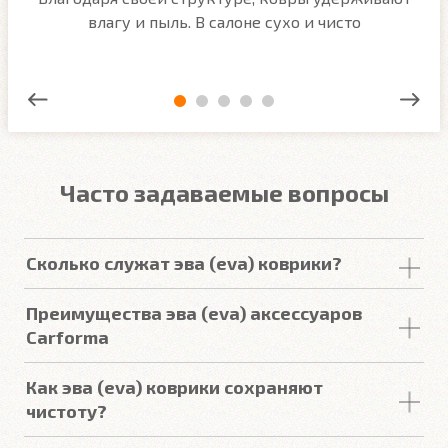
ым
влагу и пыль. В салоне сухо и чисто
Часто задаваемые вопросы
Сколько служат эва (eva) коврики?
Срок
службы
комплекта
автомобильных
Преимущества эва (eva) аксессуаров
покрытий из
ЕВА
в среднем составляет 2-3
года
.
Carforma
Но есть некоторые факторы, уменьшающие или
увеличивающие срок
службы
.
Российский качественный материал
Как эва (eva) коврики сохраняют
Точно повторяют пол
чистоту?
Подробнее
3D форма под левую ногу водителя (зависит от
Вода и
грязь
удерживаются
в ячейках, и не
авто)