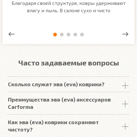
м
Благодаря своей структуре, ковры удерживают
О
ым
влагу и пыль. В салоне сухо и чисто
Часто задаваемые вопросы
Сколько служат эва (eva) коврики?
Срок
службы
комплекта
автомобильных
Преимущества эва (eva) аксессуаров
покрытий из
ЕВА
в среднем составляет 2-3
года
.
Carforma
Но есть некоторые факторы, уменьшающие или
увеличивающие срок
службы
.
Российский качественный материал
Как эва (eva) коврики сохраняют
Точно повторяют пол
чистоту?
Подробнее
3D форма под левую ногу водителя (зависит от