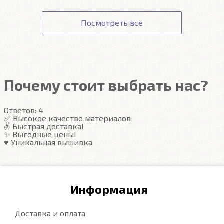
Точную стоимость доставки можно узнать при
Оплата картой происходит на сайте Сбербанка. К
Подробнее
Соответствие заявленным характеристикам.
оформлении заказа.
данным вашей карты ни наш сайт, ни наши
Получение товара.
Посмотреть все
сотрудники доступа не имеют.
Гарантия на автоковрики 1 год.
Подробнее
Подробнее
Почему стоит выбрать нас?
Ответов:
4
✅ Высокое качество материалов
✌️ Быстрая доставка!
✨ Выгодные цены!
♥️ Уникальная вышивка
Информация
Доставка и оплата