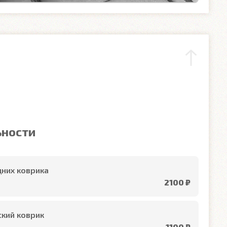
ьности
них коврика
2100 ₽
кий коврик
1100 ₽