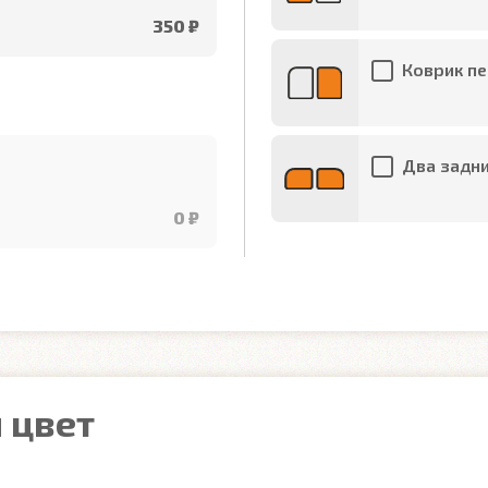
350 ₽
Коврик пе
Два задни
0 ₽
 цвет