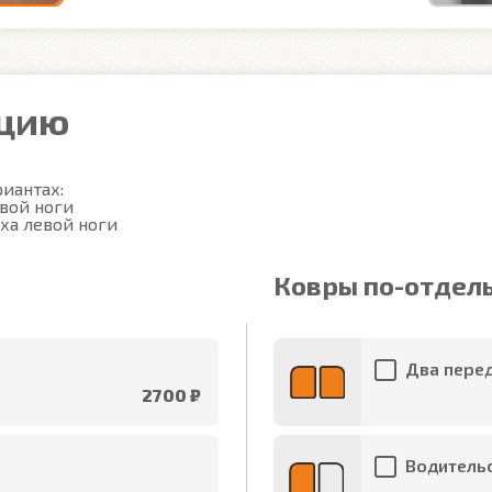
ацию
иантах:

вой ноги

ха левой ноги
Ковры по-отдел
Два перед
2700 ₽
Водительс