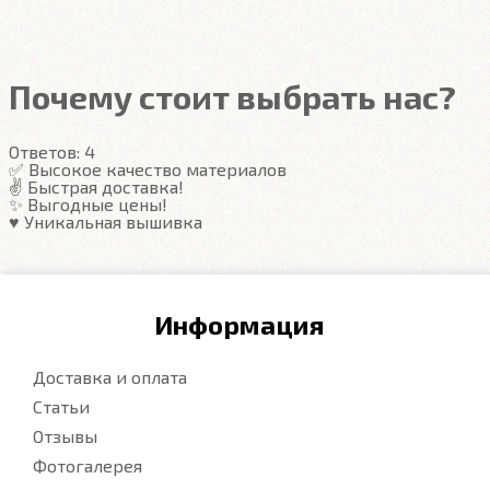
Автоковрики ЕВА
не впитывают, а удерживают
грязь в ячейках. Вода не катается по полу, как в
резиновых половичках, однако, её все равно
Почему стоит выбрать нас?
видно. ЕВА удобны тем, что их легко достать не
пролив и вытряхнуть. Они дешевле.
Ответов:
4
✅ Высокое качество материалов
✌️ Быстрая доставка!
Подробнее
✨ Выгодные цены!
♥️ Уникальная вышивка
Информация
Доставка и оплата
Статьи
Отзывы
Фотогалерея