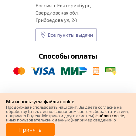
Россия, г.Екатеринбург,
Свердловская обл.,
Грибоедова ул, 24
Все пункты выдачи
Способы оплаты
© CARFORMA 2020-2026 г.
Уникальные
автоковрики
Мы используем файлы cookie
разработка и
Продолжая использовать наш cайт, Вы даете согласие на
поисковое продвижение сайта
обработку (в т.ч. с использованием систем сбора статистики,
например Яндекс.Метрика и других систем)
файлов cookie
,
иных пользовательских данных (например сведений о
Вашем ip-адресе, сведений о местоположении, типе
0 ₽
Цена от
устройства, времени посещения страницы, сведений о
Принять
ресурсах сети Интернет, с которых были совершены