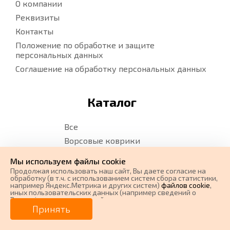
О компании
Реквизиты
Контакты
Положение по обработке и защите
персональных данных
Соглашение на обработку персональных данных
Каталог
Все
Ворсовые коврики
EVA коврики
Мы используем файлы cookie
Водительские коврики
Продолжая использовать наш cайт, Вы даете согласие на
обработку (в т.ч. с использованием систем сбора статистики,
Карта сайта
например Яндекс.Метрика и других систем)
файлов cookie
,
иных пользовательских данных (например сведений о
Карта сайта. Ворс
Вашем ip-адресе, сведений о местоположении, типе
0 ₽
Цена от
устройства, времени посещения страницы, сведений о
Принять
Карта сайта. EVA
ресурсах сети Интернет, с которых были совершены
переходы на наш сайт, сведения о Ваших действиях на сайте
от
0
₽/мес.
Плати частями
и других сведений). Если Вы согласны, продолжайте