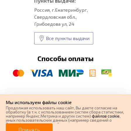
Пункты выдачи:
Россия, г.Екатеринбург,
Свердловская обл.,
Грибоедова ул, 24
Все пункты выдачи
Способы оплаты
© CARFORMA 2020-2026 г.
Уникальные
автоковрики
Мы используем файлы cookie
разработка и
Продолжая использовать наш cайт, Вы даете согласие на
поисковое продвижение сайта
обработку (в т.ч. с использованием систем сбора статистики,
например Яндекс.Метрика и других систем)
файлов cookie
,
иных пользовательских данных (например сведений о
Вашем ip-адресе, сведений о местоположении, типе
0 ₽
Цена от
устройства, времени посещения страницы, сведений о
Принять