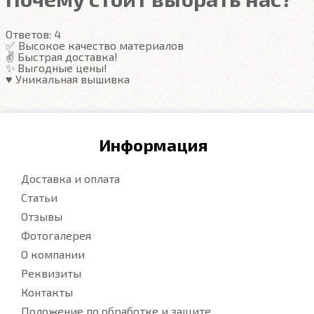
видно. ЕВА удобны тем, что их легко достать не
пролив и вытряхнуть. Они дешевле.
Ответов:
4
✅ Высокое качество материалов
✌️ Быстрая доставка!
Подробнее
✨ Выгодные цены!
♥️ Уникальная вышивка
Информация
Доставка и оплата
Статьи
Отзывы
Фотогалерея
О компании
Реквизиты
Контакты
Положение по обработке и защите