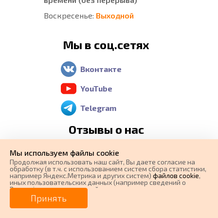
Воскресенье:
Выходной
Мы в соц.сетях
Вконтакте
YouTube
Telegram
Отзывы о нас
Мы используем файлы cookie
Яндекс Карты
Продолжая использовать наш cайт, Вы даете согласие на
обработку (в т.ч. с использованием систем сбора статистики,
Google Maps
например Яндекс.Метрика и других систем)
файлов cookie
,
иных пользовательских данных (например сведений о
Вашем ip-адресе, сведений о местоположении, типе
2 GIS
0 ₽
Цена от
устройства, времени посещения страницы, сведений о
Принять
ресурсах сети Интернет, с которых были совершены
переходы на наш сайт, сведения о Ваших действиях на сайте
от
0
₽/мес.
Плати частями
и других сведений). Если Вы согласны, продолжайте