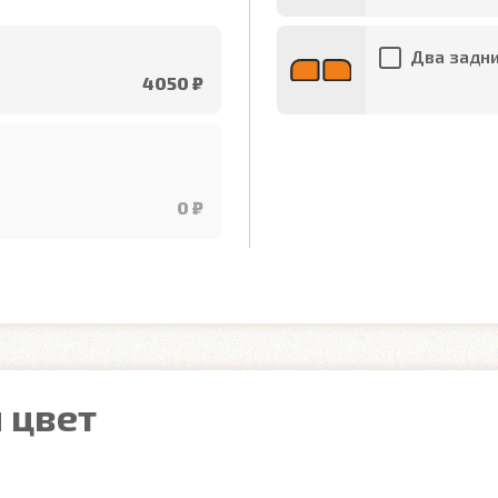
Два задни
4050 ₽
0 ₽
 цвет