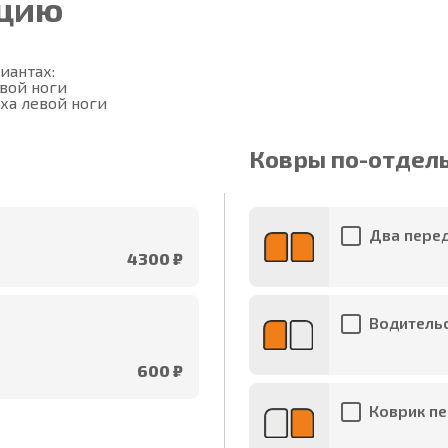
ацию
антах:

вой ноги

ха левой ноги
Ковры по-отдел
Два перед
4300 ₽
Водительс
600 ₽
Коврик пе