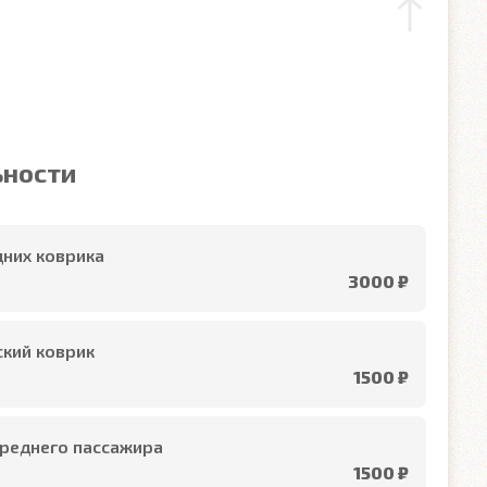
ьности
них коврика
3000 ₽
кий коврик
1500 ₽
реднего пассажира
1500 ₽