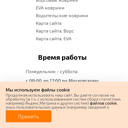
EVA коврики
Водительские коврики
Карта сайта
Карта сайта. Ворс
Карта сайта. EVA
Время работы
Понедельник - суббота:
с 08:00 до 17:00 по Московскому
времени (без перерыва)
Мы используем файлы cookie
Продолжая использовать наш cайт, Вы даете согласие на
Воскресенье:
Выходной
обработку (в т.ч. с использованием систем сбора статистики,
например Яндекс.Метрика и других систем)
файлов cookie
,
иных пользовательских данных (например сведений о
Вашем ip-адресе, сведений о местоположении, типе
Мы в соц.сетях
0 ₽
Цена от
устройства, времени посещения страницы, сведений о
Принять
ресурсах сети Интернет, с которых были совершены
переходы на наш сайт, сведения о Ваших действиях на сайте
от
0
₽/мес.
Плати частями
и других сведений). Если Вы согласны, продолжайте
Вконтакте