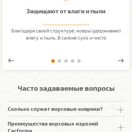
Защищают от влаги и пыли
м
Благодаря своей структуре, ковры удерживают
О
ым
влагу и пыль. В салоне сухо и чисто
Часто задаваемые вопросы
Сколько служат ворсовые коврики?
Срок
службы
ворсовых покрытий в среднем
Преимущества ворсовых изделий
составляет от 2 до 5
лет
. У некоторых наших
Carforma