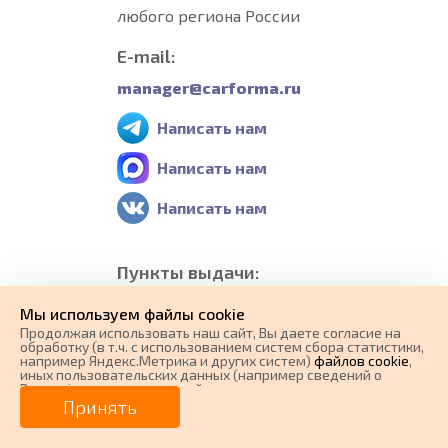
любого региона России
E-mail:
manager@carforma.ru
Написать нам
Написать нам
Написать нам
Пункты выдачи:
Россия, г.Екатеринбург,
Мы используем файлы cookie
Свердловская обл.,
Продолжая использовать наш cайт, Вы даете согласие на
обработку (в т.ч. с использованием систем сбора статистики,
Грибоедова ул, 24
например Яндекс.Метрика и других систем)
файлов cookie
,
иных пользовательских данных (например сведений о
Вашем ip-адресе, сведений о местоположении, типе
0 ₽
Все пункты выдачи
Цена от
устройства, времени посещения страницы, сведений о
Принять
ресурсах сети Интернет, с которых были совершены
переходы на наш сайт, сведения о Ваших действиях на сайте
от
0
₽/мес.
Плати частями
и других сведений). Если Вы согласны, продолжайте