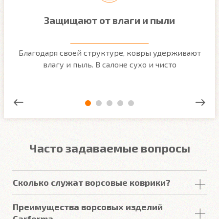
Защищают от влаги и пыли
м
Благодаря своей структуре, ковры удерживают
О
ым
влагу и пыль. В салоне сухо и чисто
Часто задаваемые вопросы
Сколько служат ворсовые коврики?
Срок
службы
ворсовых покрытий в среднем
Преимущества ворсовых изделий
составляет от 2 до 5
лет
. У некоторых наших
Carforma