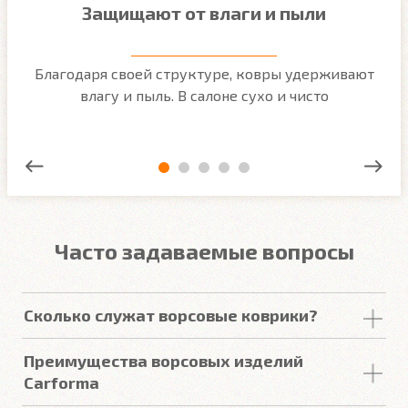
Защищают от влаги и пыли
м
Благодаря своей структуре, ковры удерживают
О
ым
влагу и пыль. В салоне сухо и чисто
Часто задаваемые вопросы
Сколько служат ворсовые коврики?
Срок
службы
ворсовых покрытий в среднем
Преимущества ворсовых изделий
составляет от 2 до 5
лет
. У некоторых наших
Carforma
клиентов
они прослужили более 10
лет
. Но есть