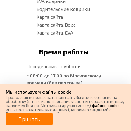
EVA коврики
Водительские коврики
Карта сайта
Карта сайта. Ворс
Карта сайта. EVA
Время работы
Понедельник - суббота:
с 08:00 до 17:00 по Московскому
времени (без перерыва)
Мы используем файлы cookie
Воскресенье:
Выходной
Продолжая использовать наш cайт, Вы даете согласие на
обработку (в т.ч. с использованием систем сбора статистики,
например Яндекс.Метрика и других систем)
файлов cookie
,
Мы в соц.сетях
иных пользовательских данных (например сведений о
Вашем ip-адресе, сведений о местоположении, типе
0 ₽
Цена от
устройства, времени посещения страницы, сведений о
Принять
ресурсах сети Интернет, с которых были совершены
Вконтакте
переходы на наш сайт, сведения о Ваших действиях на сайте
от
0
₽/мес.
Плати частями
и других сведений). Если Вы согласны, продолжайте