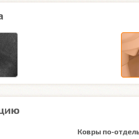
а
ацию
Ковры по-отдел