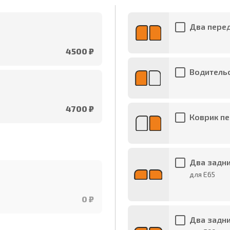
Два перед
4500 ₽
Водительс
4700 ₽
Коврик пе
Два задни
для E65
0 ₽
Два задни