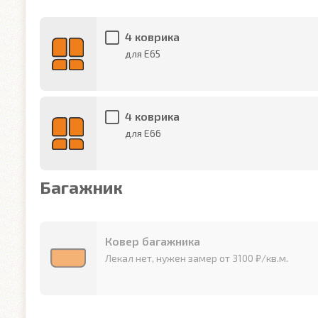
4 коврика
для E65
4 коврика
для E66
Багажник
Ковер багажника
Лекал нет, нужен замер от 3100 ₽/кв.м.