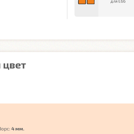
для E66
 цвет
Ворс:
4 мм.