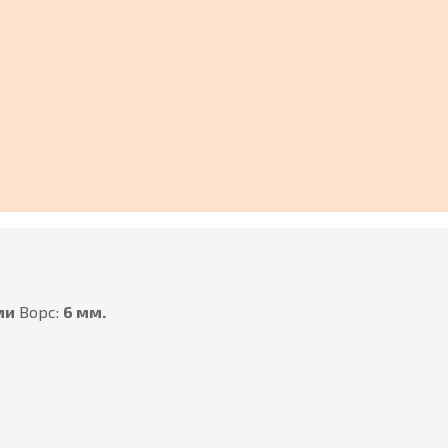
ми
Ворс:
6 мм.