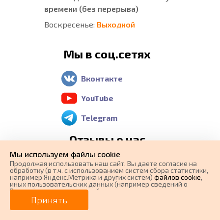
времени (без перерыва)
Воскресенье:
Выходной
Мы в соц.сетях
Вконтакте
YouTube
Telegram
Отзывы о нас
Мы используем файлы cookie
Яндекс Карты
Продолжая использовать наш cайт, Вы даете согласие на
обработку (в т.ч. с использованием систем сбора статистики,
например Яндекс.Метрика и других систем)
файлов cookie
,
Google Maps
иных пользовательских данных (например сведений о
Вашем ip-адресе, сведений о местоположении, типе
0 ₽
Цена от
устройства, времени посещения страницы, сведений о
Принять
2 GIS
ресурсах сети Интернет, с которых были совершены
переходы на наш сайт, сведения о Ваших действиях на сайте
от
0
₽/мес.
Плати частями
и других сведений). Если Вы согласны, продолжайте