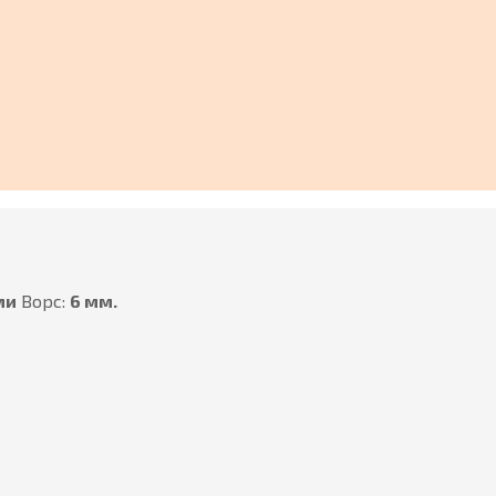
ми
Ворс:
6 мм.