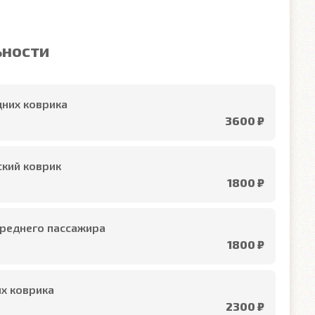
ьности
них коврика
3600 ₽
кий коврик
1800 ₽
реднего пассажира
1800 ₽
х коврика
2300 ₽