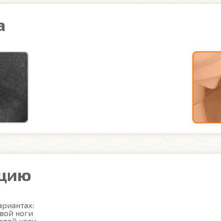
а
ацию
риантах:

вой ноги

вой ноги
