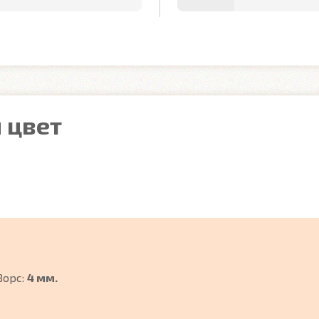
 цвет
Ворс:
4 мм.