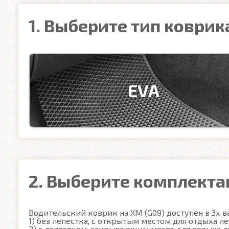
1. Выберите тип коврик
EVA
2. Выберите комплект
Водительский коврик на XM (G09) доступен в 3х ва
1) без лепестка, с открытым местом для отдыха ле
2) с лепестком, закрывающим место для отдыха ле