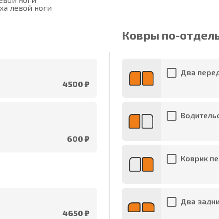
ха левой ноги
Ковры по-отдел
Два перед
4500 ₽
Водительс
600 ₽
Коврик пе
Два задни
4650 ₽