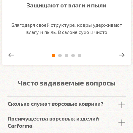
Защищают от влаги и пыли
м
Благодаря своей структуре, ковры удерживают
О
ым
влагу и пыль. В салоне сухо и чисто
Часто задаваемые вопросы
Сколько служат ворсовые коврики?
Срок
службы
ворсовых покрытий в среднем
Преимущества ворсовых изделий
составляет от 2 до 5
лет
. У некоторых наших
Carforma
клиентов
они прослужили более 10
лет
. Но есть