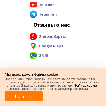
YouTube
Telegram
Отзывы о нас
Яндекс Карты
Google Maps
2 GIS
Контакты
Мы используем файлы cookie
Продолжая использовать наш cайт, Вы даете согласие на
обработку (в т.ч. с использованием систем сбора статистики,
Телефон:
например Яндекс.Метрика и других систем)
файлов cookie
,
иных пользовательских данных (например сведений о
Вашем ip-адресе, сведений о местоположении, типе
8 (800) 551-37-36
0 ₽
Цена от
устройства, времени посещения страницы, сведений о
Принять
Бесплатный звонок из
ресурсах сети Интернет, с которых были совершены
переходы на наш сайт, сведения о Ваших действиях на сайте
от
0
₽/мес.
Плати частями
любого региона России
и других сведений). Если Вы согласны, продолжайте