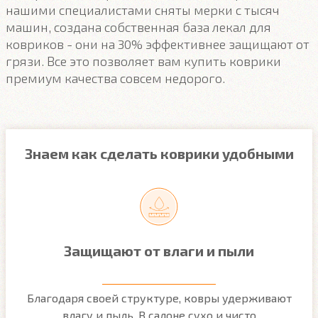
нашими специалистами сняты мерки с тысяч
машин, создана собственная база лекал для
ковриков - они на 30% эффективнее защищают от
грязи. Все это позволяет вам купить коврики
премиум качества совсем недорого.
Знаем как сделать коврики удобными
Защищают от влаги и пыли
м
Благодаря своей структуре, ковры удерживают
О
ым
влагу и пыль. В салоне сухо и чисто