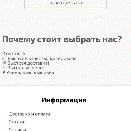
Получение товара.
Посмотреть все
сотрудники доступа не имеют.
Гарантия на автоковрики 1 год.
Подробнее
Подробнее
Почему стоит выбрать нас?
Ответов:
4
✅ Высокое качество материалов
✌️ Быстрая доставка!
✨ Выгодные цены!
♥️ Уникальная вышивка
Информация
Доставка и оплата
Статьи
Отзывы