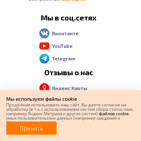
Мы в соц.сетях
Вконтакте
YouTube
Telegram
Отзывы о нас
Яндекс Карты
Мы используем файлы cookie
Google Maps
Продолжая использовать наш cайт, Вы даете согласие на
обработку (в т.ч. с использованием систем сбора статистики,
2 GIS
например Яндекс.Метрика и других систем)
файлов cookie
,
иных пользовательских данных (например сведений о
Вашем ip-адресе, сведений о местоположении, типе
0 ₽
Цена от
устройства, времени посещения страницы, сведений о
Принять
ресурсах сети Интернет, с которых были совершены
Контакты
переходы на наш сайт, сведения о Ваших действиях на сайте
от
0
₽/мес.
Плати частями
и других сведений). Если Вы согласны, продолжайте