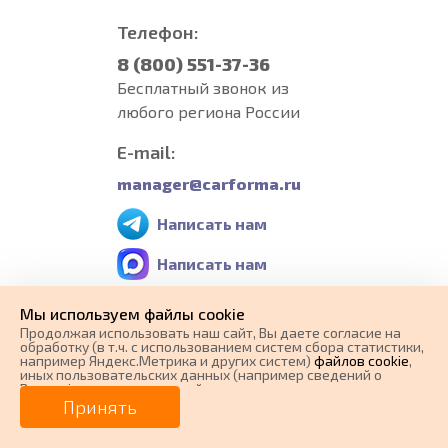
Телефон:
8 (800) 551-37-36
Бесплатный звонок из
любого региона России
E-mail:
manager@carforma.ru
Написать нам
Написать нам
Написать нам
Мы используем файлы cookie
Продолжая использовать наш cайт, Вы даете согласие на
обработку (в т.ч. с использованием систем сбора статистики,
например Яндекс.Метрика и других систем)
файлов cookie
,
Пункты выдачи:
иных пользовательских данных (например сведений о
Вашем ip-адресе, сведений о местоположении, типе
0 ₽
Россия, г.Екатеринбург,
Цена от
устройства, времени посещения страницы, сведений о
Принять
ресурсах сети Интернет, с которых были совершены
Свердловская обл.,
переходы на наш сайт, сведения о Ваших действиях на сайте
от
0
₽/мес.
Плати частями
и других сведений). Если Вы согласны, продолжайте
Грибоедова ул, 24