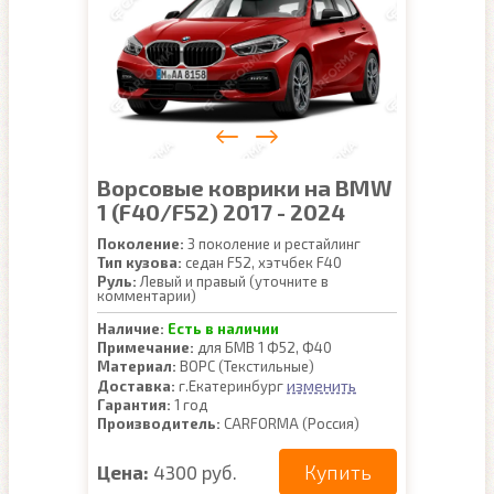
Ворсовые коврики на BMW
1 (F40/F52) 2017 - 2024
Поколение:
3 поколение и рестайлинг
Тип кузова:
седан F52, хэтчбек F40
Руль:
Левый и правый (уточните в
комментарии)
Наличие:
Есть в наличии
Примечание:
для БМВ 1 Ф52, Ф40
Материал:
ВОРС (Текстильные)
изменить
Доставка:
г.Екатеринбург
Гарантия:
1 год
Производитель:
CARFORMA (Россия)
Купить
Цена:
4300 руб.