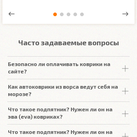
Часто задаваемые вопросы
Безопасно ли оплачивать коврики на
сайте?
Оплата картой происходит на сайте Сбербанка. К
Как автоковрики из ворса ведут себя на
данным вашей карты ни наш сайт, ни наши
морозе?
сотрудники доступа не имеют.
Ворсовые ковры CARFORMA не дубеют на морозе.
Что такое подпятник? Нужен ли он на
эва (eva) ковриках?
Это пластина из алюминия или резины размером
Что такое подпятник? Нужен ли он на
22х15см. Крепится к ковру на болтики.