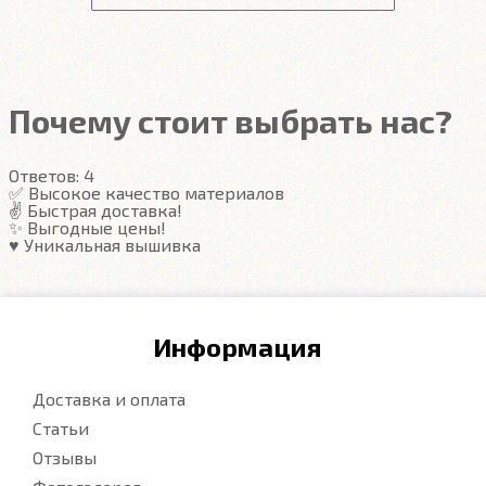
ЕВА ковры удерживают воду в ячейках и не
проливают её.
Ворсовые ковры впитывают воду
и не проливают её даже в вертикальном
положении.
Почему стоит выбрать нас?
Ответов:
4
✅ Высокое качество материалов
✌️ Быстрая доставка!
✨ Выгодные цены!
♥️ Уникальная вышивка
Информация
Доставка и оплата
Статьи
Отзывы