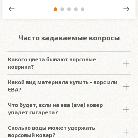
Часто задаваемые вопросы
Какого цвета бывают ворсовые
коврики?
У нас в наличии самые актуальные расцветки:
Какой вид материала купить - ворс или
Черный, Тёмно-серый (Антрацит), Серый двух
ЕВА?
оттенков, Бежевый двух оттенков, Коричневый,
Красный и Рыжий.
Ворсовые автоковрики
впитывают пыль и воду, и
Что будет, если на эва (eva) ковер
удерживают ее внутри до следующей мойки.
упадет сигарета?
Удерживают много воды, не проливают её. Ворс -
это максимальная чистота и уют при
ЕВА ковры не боятся высоких температур,
Сколько воды может удержать
своевременной чистке.
сигарета просто потухнет.
ворсовый ковер?