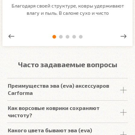
м
Благодаря своей структуре, ковры удерживают
О
ым
влагу и пыль. В салоне сухо и чисто
Часто задаваемые вопросы
Преимущества эва (eva) аксессуаров
Carforma
Российский качественный материал
Как ворсовые коврики сохраняют
Точно повторяют пол
чистоту?
3D форма под левую ногу водителя (зависит от
Пыль и
грязь
впитываются
качественным
ворсом
.
авто)
Какого цвета бывают эва (eva)
Пыль не летает в воздухе, не оседает на торпедо
Закрывают максимум площади пола