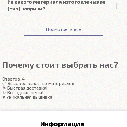
Из какого материала изготовленыэва
обувь. Причина износа обуви - песок, а в ЕВА
(eva) коврики?
коврах он удерживается в ячейках, не шоркая
пятку.
ЕВА ковры изготавливаются из вспененного
ЭтиленВинилАцетата. Он же Севилен. Этот
Посмотреть все
материал не пахнет и сохраняет эластичность от
-40 до +50 градусов.
Почему стоит выбрать нас?
Ответов:
4
✅ Высокое качество материалов
✌️ Быстрая доставка!
✨ Выгодные цены!
♥️ Уникальная вышивка
Информация